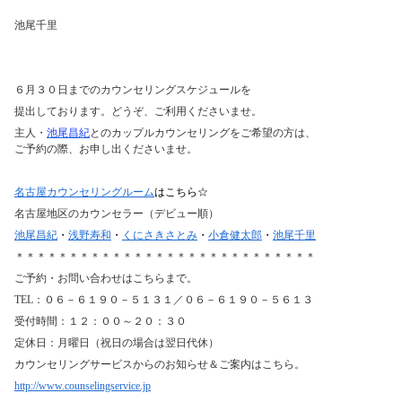
池尾千里
６月３０日までのカウンセリングスケジュールを
提出しております。どうぞ、ご利用くださいませ。
主人・
池尾昌紀
とのカップルカウンセリングをご希望の方は、
ご予約の際、お申し出くださいませ。
名古屋カウンセリングルーム
はこちら☆
名古屋地区のカウンセラー（デビュー順）
池尾昌紀
・
浅野寿和
・
くにさきさとみ
・
小倉健太郎
・
池尾千里
＊＊＊＊＊＊＊＊＊＊＊＊＊＊＊＊＊＊＊＊＊＊＊＊＊＊＊＊
ご予約・お問い合わせはこちらまで。
TEL：０６－６１９０－５１３１／０６－６１９０－５６１３
受付時間：１２：００～２０：３０
定休日：月曜日（祝日の場合は翌日代休）
カウンセリングサービスからのお知らせ＆ご案内はこちら。
http://www.counselingservice.jp