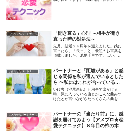
り返した！と焦った私のお話。楽しかっ
た希美ちゃんの1DAY。ありがとうござい
ました。
「開き直る」心理 ～相手が開き
しあわせなパートナーシップのための
直った時の対処法～
先月、結婚２６周年を迎えました。娘に
言ったら、「長っ」と、最短のお言葉を
頂戴しました、池尾千里です、はい、こ
んにちは。前回は、「開き直る」心理と
いうことで、ネガティブ編、ポジティブ
編で書いてみました。「開き直る」心理
パートナーと「距離がある」と感
しあわせなパートナーシップのための
～浮気男と手放し～＞＞...
じる関係を私が選んでいるとした
ら 〜私にはこれが合っていると
いう誤解〜
いけ夫（池尾昌紀）と用事で出かける
時、気に入っている曲とかこんな曲みつ
けたとか言いながらたっくさんの曲を聴
きながらドライブします。なんか、好き
な曲の感じが似てきた気がする今日この
頃。「いけ夫、この曲、好きかも」っ
パートナーの「当たり前」に、感
しあわせなパートナーシップのための
て、よく思うから寄ってしまっ...
謝を届けてみよう【アメブロ★恋
愛テクニック】８年目の柿の木