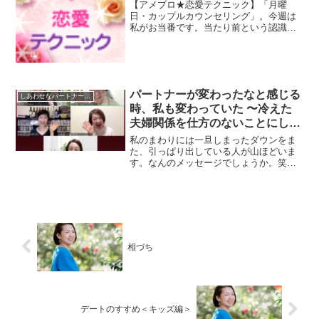
【アメブロ★恋愛テクニック】「月曜
日・カップルカウンセリング」。今週は
私がお当番です。当たり前という認識
に、感謝をお届けしよう！そんなお話で
す。
パートナーが変わったなと感じる
しあわせなパートナーシップのための
時、私も変わっていた 〜冷えた
夫婦関係を仕方のないことにしな
いで〜
私のまわりには一旦しまったダウンをま
た、引っぱり出している人が山ほどいま
す。なんのメッセージでしょうか。笑先
週末、参加した服部希美カウンセラーの
ワークショップのゲストさんたち。参加
のみなさんとご一緒していて気づいたこ
とがあります。うんとつら...
相づち
デートのすすめ＜キッズ編＞