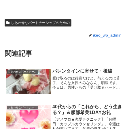
しあわせなパートナーシップのための
ikeo_wp_admin
関連記事
バレンタインに寄せて・後編
しあわせなパートナーシップのための
受け取るのは得意だけど、与えるのは苦
手。そんな女性のみなさん、朗報です。
今日は、男性たちの「受け取るハード
ル」が、ぐんと下がっています。そんな
日本のバレンタインデー、はりきって
「愛」を届けてみてくださいね。
40代からの「これから、どう生き
しあわせなパートナーシップのための
る？」＆服部希美1DAYお礼
【アメブロ★恋愛テクニック】「月曜
日・カップルカウンセリング」。今週は
私が書いてます。40歳の誕生日に人生折