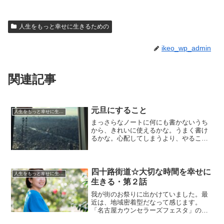
人生をもっと幸せに生きるための
ikeo_wp_admin
関連記事
元旦にすること
人生をもっと幸せに生きるための
まっさらなノートに何にも書かないうち
から、きれいに使えるかな。うまく書け
るかな。心配してしまうより、やること
があります。元旦ですから。
四十路街道☆大切な時間を幸せに
人生をもっと幸せに生きるための
生きる・第２話
我が街のお祭りに出かけていました。最
近は、地域密着型だなって感じます。
「名古屋カウンセラーズフェスタ」の講
演を、５話に分けてお送りしています。