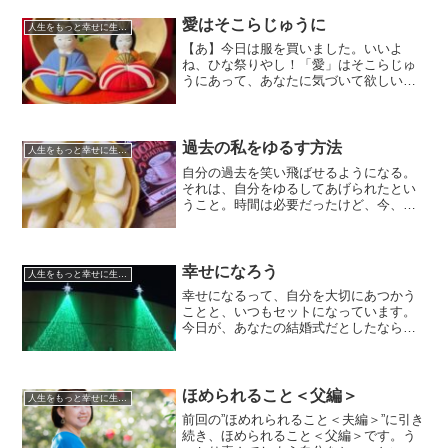
今回は第２話です。
愛はそこらじゅうに
人生をもっと幸せに生きるための
【あ】今日は服を買いました。いいよ
ね、ひな祭りやし！「愛」はそこらじゅ
うにあって、あなたに気づいて欲しいん
です。つながって欲しいんですよ。
過去の私をゆるす方法
人生をもっと幸せに生きるための
自分の過去を笑い飛ばせるようになる。
それは、自分をゆるしてあげられたとい
うこと。時間は必要だったけど、今、そ
の時が来たのかもしれません。
幸せになろう
人生をもっと幸せに生きるための
幸せになるって、自分を大切にあつかう
ことと、いつもセットになっています。
今日が、あなたの結婚式だとしたなら。
そんなお話しです。
ほめられること＜父編＞
人生をもっと幸せに生きるための
前回の”ほめれられること＜夫編＞”に引き
続き、ほめられること＜父編＞です。う