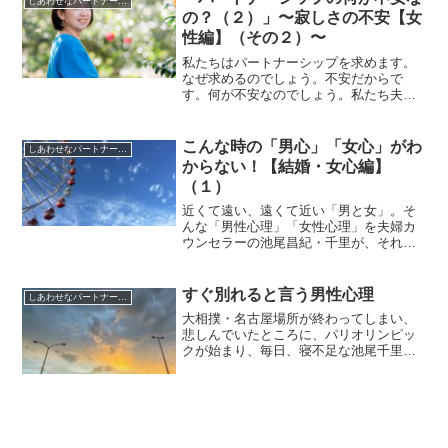
しあわせなパートナーシップのための
の？（２）」〜寂しさの不安【女
性編】（その２）〜
私たちはパートナーシップを求めます。
なぜ求めるのでしょう。不安だからで
す。何が不安なのでしょう。私たち夫婦
カウンセラーが男性・女性、それぞれの
思いで綴る連載。今回は「寂しさの不
安」【女性編】（その２）です。
こんな時の「男心」「女心」がわ
しあわせなパートナーシップのための
からない！【結婚・女心編】
（１）
近くて遠い、遠くて近い「男と女」。そ
んな「男性心理」「女性心理」を夫婦カ
ウンセラーの池尾昌紀・千里が、それぞ
れの立場で語る連載です。今回のテーマ
は【結婚】。女性にとっての【結婚】に
ついて、まとめてみました。
すぐ別れると言う男性心理
しあわせなパートナーシップのための
大相撲・名古屋場所が終わってしまい、
悲しんでいたところに、パリオリンピッ
クが始まり、毎日、寝不足な池尾千里で
す、はい、こんにちは。猛暑が続きます
が、みなさま、いかがお過ごしでしょう
か。今日も、おつきあいいただけたらと
思います。夫が、彼が、「...