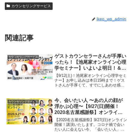
カウンセリングサービス
ikeo_wp_admin
関連記事
ゲストカウンセラーさんが手厚い
カウンセリングサービス
ったら！【池尾家オンライン心理
学セミナー】いよいよ明日！＆
『池尾家ちゃんねる』もう１本
【9/12(土)！池尾家オンライン心理学セミ
up！
ナー】お申し込みは本日15時まで！ゲス
トさんが手厚くて、すでにしあわせ感じ
てる池尾家。Youtube『池尾家ちゃんね
る』は、最新動画をもう１本UPしまし
た！
今、会いたい人 〜あの人の顔が
カウンセリングサービス
浮かぶ心理〜【9/27(日)開催！
2020名古屋感謝祭】オンライン
で講演します！
【2020名古屋感謝祭】9/27(日)オンライン
開催！講演いたします。コロナ禍で会い
たい人に会えない今、「会いたい人」を