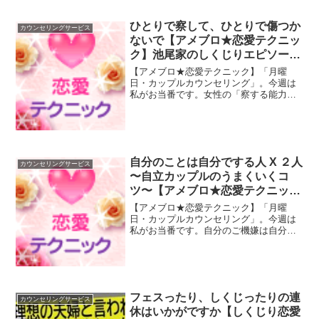
キーワードにお話ししたいと思っていま
す。そこには、心が決めた理由があるの
かもしれません。
ひとりで察して、ひとりで傷つか
カウンセリングサービス
ないで【アメブロ★恋愛テクニッ
ク】池尾家のしくじりエピソード
含む＆ハニワくん本名
【アメブロ★恋愛テクニック】「月曜
日・カップルカウンセリング」。今週は
私がお当番です。女性の「察する能力」
は男性のよりかなり上手。だからこそ気
をつけて！アメブロ文中のエピソードは
池尾家（笑）
自分のことは自分でする人 X ２人
カウンセリングサービス
〜自立カップルのうまくいくコ
ツ〜【アメブロ★恋愛テクニッ
ク】オレンジ色は元気出る！
【アメブロ★恋愛テクニック】「月曜
日・カップルカウンセリング」。今週は
私がお当番です。自分のご機嫌は自分で
とれるのは大事なこと。でも全部ひとり
でせずに、ふたりの中で解決してもいい
んです。
フェスったり、しくじったりの連
カウンセリングサービス
休はいかがですか【しくじり恋愛