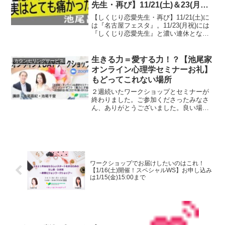
先生・再び】11/21(土)＆23(月祝)
イベント
【しくじり恋愛先生・再び】11/21(土)に
は『名古屋フェスタ』。11/23(月祝)には
『しくじり恋愛先生』と濃い連休となっ
ております。よろしかったら、是非お気
軽に参加してみてくださいね。お待ちし
ております。
生きる力＝愛する力！？【池尾家
カウンセリングサービス
オンライン心理学セミナーお礼】
もどってこれない場所
２週続いたワークショップとセミナーが
終わりました。ご参加くださったみなさ
ん、ありがとうございました。良い場所
で、もどってこれません（笑）たくさん
のことを気づかせて、学ばせていただき
ました。
ワークショップでお届けしたいのはこれ！
【1/16(土)開催！スペシャルWS】お申し込み
は1/15(金)15:00まで