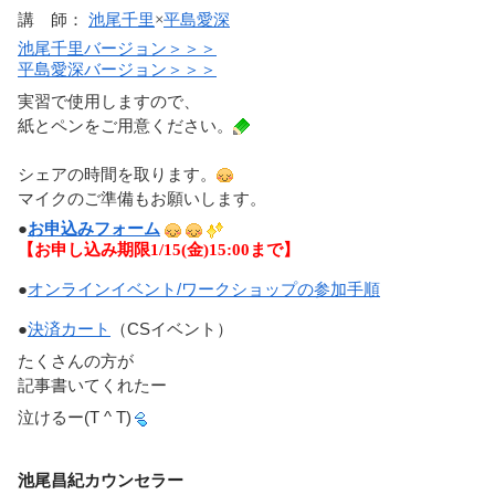
講 師：
池尾千里
×
平島愛深
池尾千里バージョン＞＞＞
平島愛深バージョン＞＞＞
実習で使用しますので、
紙とペンをご用意ください。
シェアの時間を取ります。
マイクのご準備もお願いします。
●
お申込みフォーム
【お申し込み期限1/15(金)15:00まで】
●
オンラインイベント/ワークショップの参加手順
●
決済カート
（CSイベント）
たくさんの方が
記事書いてくれたー
泣けるー(T ^ T)
池尾昌紀カウンセラー