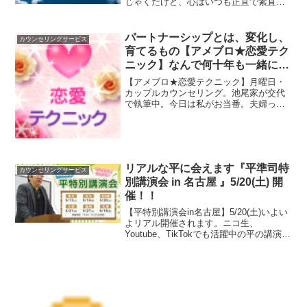
じゃくだけど、心はいつも正直で素直っ
ていうお話です。私は、心理学のセミナ
ーでは、メモを取らないことで、自分の
心に焦点が当てやすくなったんです。
パートナーシップとは、変化し、
カウンセリングサービス
育てるもの【アメブロ★恋愛テク
ニック】なんで何十年も一緒に居
られるの？
【アメブロ★恋愛テクニック】月曜日・
カップルカウンセリング。池尾家が交代
で執筆中。今日は私がお当番。夫婦って
どうして何十年も一緒に居られるの？飽
きないの？その理由とコツをお話してい
ます。
リアルな平に会えます『平準司特
カウンセリングサービス
別講演会 in 名古屋 』5/20(土) 開
催！！
【平特別講演会in名古屋】5/20(土)いよい
よリアル開催されます。ニコ生、
Youtube、TikTokでも活躍中の平の講演
会。みんなで聞きに行こう！名古屋カウ
ンセラーたちがお出迎えします。