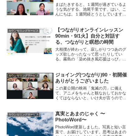
まばたきすると、１週間が過ぎているよ
うな気がする、池尾千里です、はい、こ
んにちは。１週間経とうとしています
が、日曜日は、服部希美ちゃんの１DAY
レッスンの日でした。アットホームで、
とっても楽しい１日を過ごさせていただ
【つながりオンラインレッスン
カウンセリングサービス
きました。ご一緒したみな...
90min・9/1火】自分と対話す
る、つながりと瞑想の時間
大相撲が終わって、寂しがりつつあのグ
ッズ欲しかったなって思ったりしてい
る。霧島の「染め抜き風応援はっぴ」と
か。画像は、お借りしています。大相
撲、落語・・渋めに攻めている池尾千里
です、はい、こんにちは。９月１日
ジョイング(つながり)90・初開催
カウンセリングサービス
（火）『つながりレッスン９０mi...
ありがとうございました
この夏公開の映画「鬼滅の刃」に備え
て、アニメをちゃんと観なおしておかな
くてはならないと、いけ夫が言うので、
ちょっとずつ観ています。すでに観たは
ずの話もすっかり忘れてて、とんちんか
んな質問をしながら、夫と子どもたちに
真実とあまのじゃく 〜
カウンセリングサービス
「おかあさん、がんばって」...
PhotoWord〜
PhotoWord更新しました。写真と短い言
葉で、お届けしています。思考はあまの