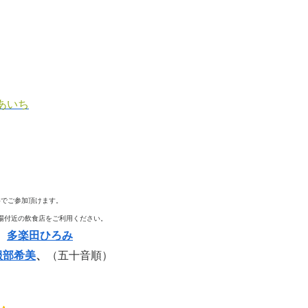
あいち
料でご参加頂けます。
場付近の飲食店をご利用ください。
、
多楽田ひろみ
服部希美
、
（五十音順）