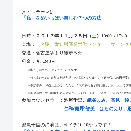
メインテーマは
「私」をめいっぱい楽しむ７つの方法
日時：
２０１７年１１月２５日（
土
）
10:00
～
17:40
会場：
（名駅）愛知県産業労働センター・ウインク
交通：名古屋駅より徒歩５分
料金：
￥3,240
－
※出入り自由の１
DAY
フリーパスです。
※打ち上げへのご参加は別途割勘での精算となります。（飲食代
3,000
円程度）
※参加条件：
18
歳以上の方。ただし、
2
歳未満のお子様に限り、お一人まで無
※本会場は、食べ物持ち込み厳禁となっております。ご昼食・ご休憩などは会
参加カウンセラー：
池尾千里、
紙谷まみ
、
高見 綾
仁和(庭野)智美
、
はたのえり
、
池尾千里の講演は、朝イチ10:10からです！