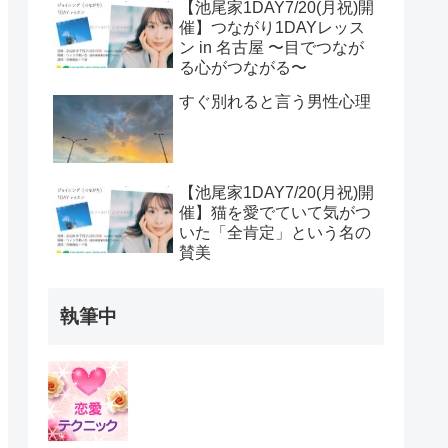
【池尾家1DAY7/20(月祝)開
催】つながり1DAYレッス
ン in 名古屋 〜目でつなが
る心がつながる〜
すぐ別れると言う男性心理
【池尾家1DAY7/20(月祝)開
催】猫を愛でていて気がつ
いた「全肯定」という名の
賛美
執筆中