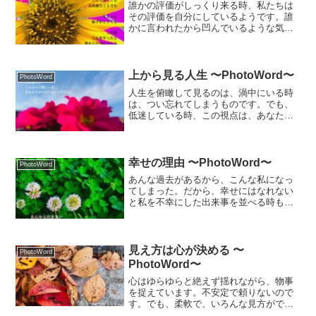
誰かの評価がしっくり来る時、私たちは
その評価を自分にしているようです。誰
かに言われたから凹んでいるような気が
しますが、その前から自分に言っている
のです。
上から見る人生 〜PhotoWord〜
PhotoWord
人生を俯瞰して見るのは、渦中にいる時
は、つい忘れてしまうものです。でも、
低迷している時、この視点は、あなたに
大切なことを思い出させ、人生をあなた
の手に取り戻す助けとなるでしょう。
幸せの理由 〜PhotoWord〜
PhotoWord
あんな過去があるから、こんな私になっ
てしまった。だから、幸せにはなれない
と私を不幸にした出来事を並べる時もあ
れば、あんなこともこんなことも、良い
こともわるいことも、私が幸せになるに
は必要で、幸せの理由にすることもでき
るんです。
見え方は心が決める 〜
PhotoWord
PhotoWord〜
心はゆらゆらと絶えず揺れながら、物事
を捉えています。不安定で頼りないので
す。でも、柔軟で、いろんな見方ができ
る可能性を持っています。長い間、変え