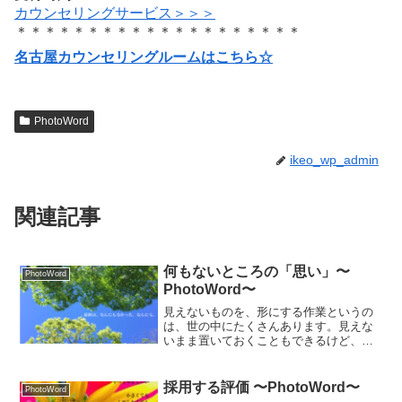
カウンセリングサービス＞＞＞
＊＊＊＊＊＊＊＊＊＊＊＊＊＊＊＊＊＊＊＊
名古屋カウンセリングルームはこちら☆
PhotoWord
ikeo_wp_admin
関連記事
何もないところの「思い」〜
PhotoWord
PhotoWord〜
見えないものを、形にする作業というの
は、世の中にたくさんあります。見えな
いまま置いておくこともできるけど、な
んらかの形でわかりやすくすることで、
誰かも私もいい気分になるのがいいです
よね。
採用する評価 〜PhotoWord〜
PhotoWord