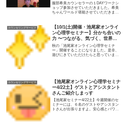
服部希美カウンセラーの１DAYワークシ
ョップ参加させていただきました。希美
ちゃんワールド堪能させていただきまし
た。ゆるやかでやさしくて安心できる場
所でした。こんなタイトルの１日でし
た。いろんな荷物おろしたなぁ。みなさ
【10/1(土)開催・池尾家オンライ
カウンセリングサービス
んと一緒に。『心の荷物を...
ン心理学セミナー】分かち合いの
力 〜つながる、気づく、世界が
広がる〜
秋の「池尾家オンライン心理学セミナ
ー」開催することになりました。是非、
遊びにきていただけたらと思っていま
す。テーマは、こちらです。 分かち合い
の力〜つながり、気づき、世界が広が
る〜どうしてもどうしても『分かち合
い』をいっぱいいっぱい使ったセ...
【池尾家オンライン心理学セミナ
カウンセリングサービス
ー4/22土】ゲストとアシスタント
さんご紹介しまっす
【池尾家セミナー4/22土】今週開催のセ
ミナーには、６名のゲストやアシスタン
トさんが出張りますよ。安心感とパワー
を兼ね備えたメンバーがそろいましたの
で、ご紹介しまーっす！