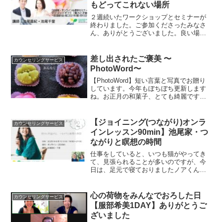
もどってこれない場所
２週続いたワークショップとセミナーが
終わりました。ご参加くださったみなさ
ん、ありがとうございました。良い場所
で、もどってこれません（笑）たくさん
のことを気づかせて、学ばせていただき
ました。
差し出されたご褒美 〜
カウンセリングサービス
PhotoWord〜
【PhotoWord】短い言葉と写真でお贈り
しています。今年もぼちぼち更新します
ね。お正月の和菓子、とても綺麗です。
今年最初のPhotoWordは、自分を愛する
お話です。それに尽きるのでは？と思う
今日この頃。
【ジョイニング(つながり)オンラ
カウンセリングサービス
インレッスン90min】池尾家・つ
ながりと瞑想の時間
仕事をしていると、いつも猫がやってき
て、見張られることが多いのですが、今
日は、足元で寝ておりましたノアくん。
コーヒーを淹れようと、席を外して戻っ
たら、座るとこがなくなっていたので、
折りたたみ椅子に降格となった、池尾千
心の荷物をみんなでおろした日
カウンセリングサービス
里です、はい、こんにちは...
【服部希美1DAY】ありがとうご
ざいました