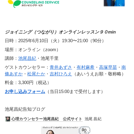
ジョイニング（つながり）オンラインレッスン９０min
日時：2025年6月10日（火）19:30〜21:00（90分）
場所：オンライン（zoom）
講師：
池尾昌紀
・池尾千里
ゲストカウンセラー：
青井あずさ
・
有村麻希
・
高塚早苗
・
南
條あすか
・
松尾たか
・
吉村ひろえ
（あいうえお順・敬称略）
料金：3,300円（税込）
お申し込みフォーム
（当日15:00まで受付します）
池尾昌紀告知ブログ