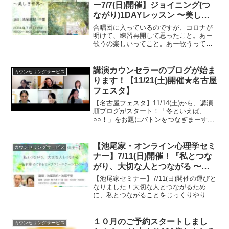
ー7/7(日)開催】ジョイニング(つ
ながり)1DAYレッスン 〜美しき
世界〜
合唱団に入っているのですが、コロナが
明けて、練習再開して思ったこと。あー
歌うの楽しいってこと。あー歌うって体
力が要るんだったってこと。３小節を超
えるクレッシェンドが、持久戦だと感じ
る今日この頃、はい、こんにちは、池尾
講演カウンセラーのブログが始ま
カウンセリングサービス
千里です。７月７日（日）...
ります！【11/21(土)開催★名古屋
フェスタ】
【名古屋フェスタ】11/14(土)から、講演
順ブログがスタート！「冬といえば、
○○！」をお題にバトンをつなぎまーす。
トップバッターは平島愛深カウンセラー
です。どうぞお楽しみに！
【池尾家・オンライン心理学セミ
カウンセリングサービス
ナー】7/11(日)開催！『私とつな
がり、大切な人とつながる 〜私
を幸せにするセルフコミュニケー
【池尾家セミナー】7/11(日)開催の運びと
ション〜』
なりました！大切な人とつながるため
に、私とつながることをじっくりやりた
いと思っています。是非いらしてくださ
いね。お待ちしています。
１０月のご予約スタートしまし
カウンセリングサービス