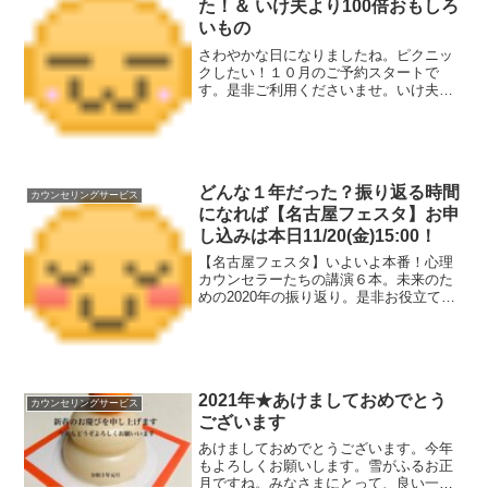
た！＆ いけ夫より100倍おもしろ
いもの
さわやかな日になりましたね。ピクニッ
クしたい！１０月のご予約スタートで
す。是非ご利用くださいませ。いけ夫の
センスを100倍超えるおもしろさ。字幕変
換ソフトさんの言い間違いをお届けしま
す。
どんな１年だった？振り返る時間
カウンセリングサービス
になれば【名古屋フェスタ】お申
し込みは本日11/20(金)15:00！
【名古屋フェスタ】いよいよ本番！心理
カウンセラーたちの講演６本。未来のた
めの2020年の振り返り。是非お役立てく
ださいね。名古屋カウンセラー一同、心
よりお待ちしてます。参加者特典・懇親
会もお気軽に遊びに来てくださいね。
2021年★あけましておめでとう
カウンセリングサービス
ございます
あけましておめでとうございます。今年
もよろしくお願いします。雪がふるお正
月ですね。みなさまにとって、良い一年