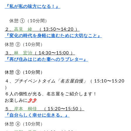
『私が私の味方になる！』
休憩 ①（10分間）
２、
高見 綾
（ 13:50〜14:20 ）
『変化の時代を身軽に進むために大切なこと』
休憩 ②（10分間）
３、
林 宏治
（ 14:30〜15:00 ）
『再び住みはじめた妻へのラブレター』
休憩 ③（10分間）
４、
プチイベントタイム「名古屋自慢」
（ 15:10〜15:20
）
６人の個性が光る、名古屋をご紹介します！
お楽しみに
５、
岸本 桐佳
（ 15:20〜15:50 ）
『自分らしく幸せに生きる。』
休憩 ④（10分間）