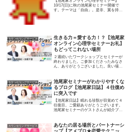
【池尾家オンライン心理学セミナー】
10/17(日)に秋の池尾家セミナー開催で
す。テーマは「自由」。是非、翼を持っ
て帰ってください。ご参加、心よりお待
ちしております。
生きる力＝愛する力！？【池尾家
カウンセリングサービス
オンライン心理学セミナーお礼】
もどってこれない場所
２週続いたワークショップとセミナーが
終わりました。ご参加くださったみなさ
ん、ありがとうございました。良い場所
で、もどってこれません（笑）たくさん
のことを気づかせて、学ばせていただき
ました。
池尾家セミナーがわかりやすくな
カウンセリングサービス
るブログ【池尾家日誌】４往復め
に突入です
【池尾家日誌】眠れる珍獣が目覚めて４
往復目。ご愛顧ありがとうございます。
池尾家セミナーのゲストさんが紹介ブロ
グを書いてくださって、本当に感謝で
す。ありがとうございます。(T ^ T)あぅ
あなたの居る場所とパートナーシ
カウンセリングサービス
ップ【アメブロ★恋愛テクニッ