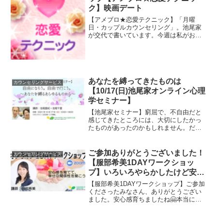
ク】映画デート
【アメブロ★恋愛テクニック】「月曜
日・カップルカウンセリング」。池尾家
が交代で書いています。今週は私がお当
番。パートナーと向き合うには体力がい
るんですよね。あなたの居る場所は、ど
の辺りでしょうか。
あなたを縛ってきたものは
カウンセリングサービス
【10/17(日)池尾家オンライン心理
学セミナー】
【池尾家セミナー】窮屈で、不自由だと
感じてきたところには、大切にしたかっ
たものがあったのかもしれません。だか
らこそ、なかなか離れられなかったのだ
としたら、大切にしてあげてください
ね。
ご参加ありがとうございました！
カウンセリングサービス
【服部希美1DAYワークショッ
プ】いろいろやらかしたけど安心
感いっぱいの日
【服部希美1DAYワークショップ】ご参加
くださったみなさん、ありがとうござい
ました。安心感育ちましたね🤗本当に素
敵な場所でした。おつかれさまでした。