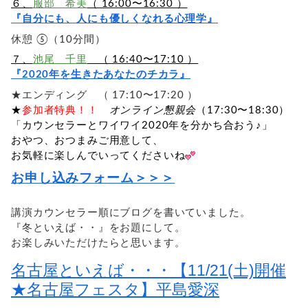
６、
服部 希美
（ 16:00〜16:30 ）
『自分にも、人にも優しくなれる心理学』
休憩 ⑤（10分間）
７、
池尾 千里
（ 16:40〜17:10 ）
『2020年を生きたあなたのチカラ』
★エンディング （ 17:10〜17:20 ）
★
参加者特典！！
オンライン懇親会
（17:30〜18:30）
「カウンセラーとワイワイ2020年を分かち合おう♪」
おやつ、おつまみご用意して、
お気軽に楽しんでいってくださいね
お申し込みフォーム＞＞＞
講演カウンセラー順にブログを書いていました。
『冬といえば・・』をお題にして。
お楽しみいただけたらと思います。
名古屋といえば・・・【11/21(土)開催
★名古屋フェスタ】平島愛深