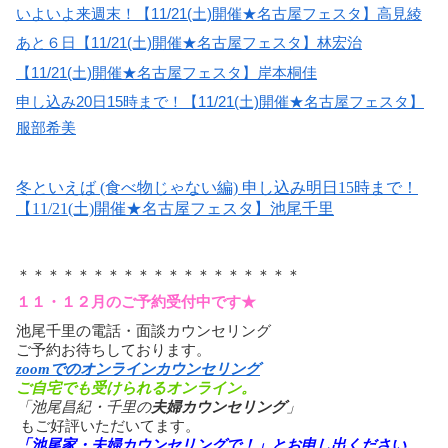
いよいよ来週末！
【11/21(土)開催★名古屋フェスタ】高見綾
あと６日
【11/21(土)開催★名古屋フェスタ】林宏治
【11/21(土)開催★名古屋フェスタ】岸本桐佳
申し込み20日15時まで！【11/21(土)開催★名古屋フェスタ】
服部希美
冬といえば (食べ物じゃない編) 申し込み明日15時まで！
【11/21(土)開催★名古屋フェスタ】池尾千里
＊＊＊＊＊＊＊＊＊＊＊＊＊＊＊＊＊＊＊
１１・１２月のご予約受付中です★
池尾千里の電話・面談カウンセリング
ご予約お待ちしております。
zoomでのオンラインカウンセリング
ご自宅でも受けられるオンライン。
「池尾昌紀・千里の
夫婦カウンセリング
」
もご好評いただいてます。
「池尾家・夫婦カウンセリングで！」とお申し出ください