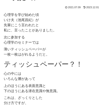
2021.07.09
2023.12.01
心理学を学び始めた頃
いけ夫（池尾昌紀）が
先輩にこう言われたと
私に、言ったことがありました。
次に参加する
心理学のセミナーでは
薄いティッシュペーパーが
一枚一枚はがれるようだと。
ティッシュペーパー？！
心の中には
いろんな層があって
上のほうにある表面意識と
下のほうにある潜在意識や無意識。
これは、ざっくりとした
分け方ですが、