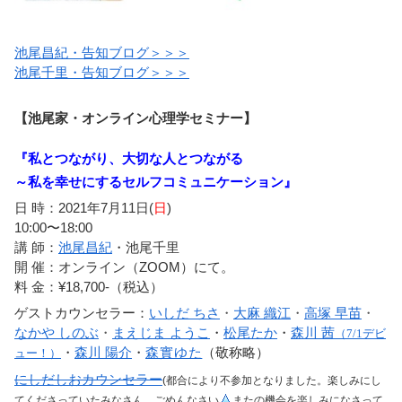
池尾昌紀・告知ブログ＞＞＞
池尾千里・告知ブログ＞＞＞
【池尾家・オンライン心理学セミナー】
『私とつながり、大切な人とつながる
～私を幸せにするセルフコミュニケーション』
日 時：2021年7月11日(
日
)
10:00〜18:00
講 師：
池尾昌紀
・池尾千里
開 催：オンライン（ZOOM）にて。
料 金：¥18,700-（税込）
ゲストカウンセラー：
いしだ ちさ
・
大麻
織江
・
高塚 早苗
・
なかや
しのぶ
・
まえじま ようこ
・
松尾たか
・
森川 茜
（7/1デビ
森實ゆた
・
森川 陽介
・
（敬称略）
ュー！）
にしだしおカウンセラー
(都合により不参加となりました。楽しみにし
てくださっていたみなさん、ごめんなさい
またの機会を楽しみになさって