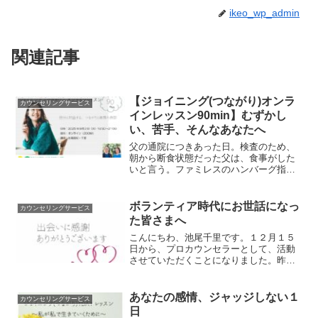
ikeo_wp_admin
関連記事
【ジョイニング(つながり)オンラ
カウンセリングサービス
インレッスン90min】むずかし
い、苦手、そんなあなたへ
父の通院につきあった日。検査のため、
朝から断食状態だった父は、食事がした
いと言う。ファミレスのハンバーグ指定
だったので、午後４時、ファミレスに向
かう。まだ早いし、夕食は家で食べよう
と思い、私はサラダとドリンクを注文。
ボランティア時代にお世話になっ
カウンセリングサービス
父は、ハンバーグを待つ間...
た皆さまへ
こんにちわ、池尾千里です。１２月１５
日から、プロカウンセラーとして、活動
させていただくことになりました。昨年
の８月から、約１年４ヶ月。ボランティ
アカウンセラーとして、たくさんの方と
お話をさせていただきました。１度、お
あなたの感情、ジャッジしない１
カウンセリングサービス
話した方。２、３度、お話...
日