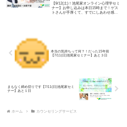
『池尾家ちゃんねる』もう１本
【9/12(土)！池尾家オンライン心理学セミ
up！
ナー】お申し込みは本日15時まで！ゲス
トさんが手厚くて、すでにしあわせ感じ
てる池尾家。Youtube『池尾家ちゃんね
る』は、最新動画をもう１本UPしまし
た！
本当の気持ちって何？！だった15年前
【7/11(日)池尾家セミナー】あと３日
まもなく締め切りです【7/11(日)池尾家セミ
ナー】あと１日
ホーム
カウンセリングサービス