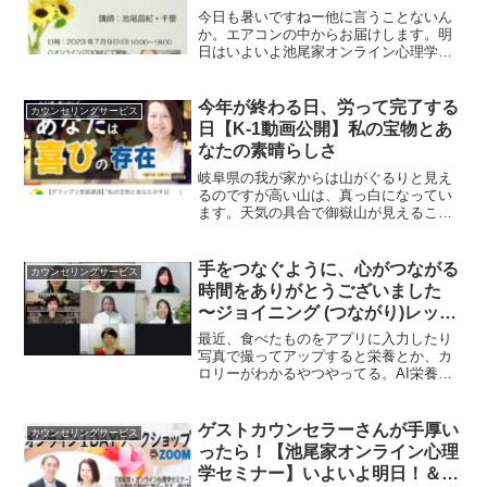
今日も暑いですねー他に言うことないん
か。エアコンの中からお届けします。明
日はいよいよ池尾家オンライン心理学セ
ミナーです。つながる（ジョイニング）
という実習をたくさん使って進めていく
１日です。ゲストカウンセラーさんたち
今年が終わる日、労って完了する
カウンセリングサービス
もご紹介くださっています...
日【K-1動画公開】私の宝物とあ
なたの素晴らしさ
岐阜県の我が家からは山がぐるりと見え
るのですが高い山は、真っ白になってい
ます。天気の具合で御嶽山が見えること
もあります。御嶽山はひときわ白く輝い
ていて、美しいですよ。はい、みなさん
おはようございます。 １年が過ぎるの
手をつなぐように、心がつながる
カウンセリングサービス
は 今年のカウンセリング...
時間をありがとうございました
〜ジョイニング (つながり)レッス
ン90お礼〜
最近、食べたものをアプリに入力したり
写真で撮ってアップすると栄養とか、カ
ロリーがわかるやつやってる。AI栄養士
さんが「今日も記録できてすごいで
す！」ってほめてくれるので喜んでやっ
てたけど毎日カロリーオーバーでそろそ
ゲストカウンセラーさんが手厚い
カウンセリングサービス
ろ叱られるんじゃないかと怯...
ったら！【池尾家オンライン心理
学セミナー】いよいよ明日！＆