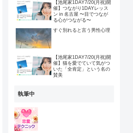
【池尾家1DAY7/20(月祝)開
催】つながり1DAYレッス
ン in 名古屋 〜目でつなが
る心がつながる〜
すぐ別れると言う男性心理
【池尾家1DAY7/20(月祝)開
催】猫を愛でていて気がつ
いた「全肯定」という名の
賛美
執筆中