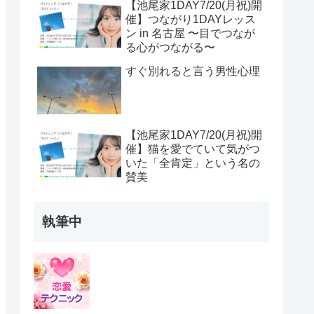
【池尾家1DAY7/20(月祝)開
催】つながり1DAYレッス
ン in 名古屋 〜目でつなが
る心がつながる〜
すぐ別れると言う男性心理
【池尾家1DAY7/20(月祝)開
催】猫を愛でていて気がつ
いた「全肯定」という名の
賛美
執筆中