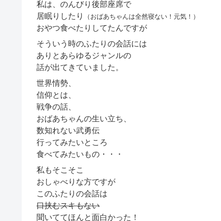
私は、のんびり後部座席で
居眠りしたり
（おばあちゃんは全然寝ない！元気！）
おやつ食べたりしてたんですが
そういう時のふたりの会話には
ありとあらゆるジャンルの
話が出てきていました。
世界情勢、
信仰とは、
戦争の話、
おばあちゃんの生い立ち、
数知れない武勇伝
行ってみたいところ
食べてみたいもの・・・
私もそこそこ
おしゃべりな方ですが
このふたりの会話は
口挟むスキもない
聞いててほんと面白かった！