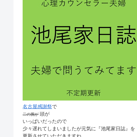
名古屋感謝祭
で
頭が
二の腕が
いっぱいだったので
少々遅れてしまいましたが元気に『池尾家日誌』を
更新させていただきますね。