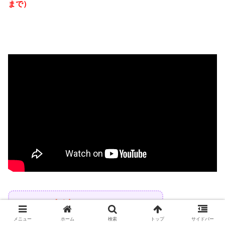
まで）
ラジオ出演してます
メニュー
ホーム
検索
トップ
サイドバー
毎月１回（第４土曜日）出演している