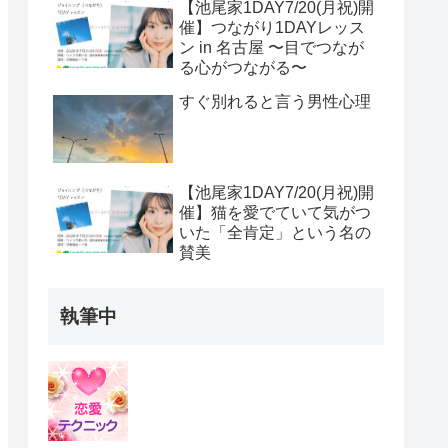
【池尾家1DAY7/20(月祝)開
催】つながり1DAYレッス
ン in 名古屋 〜目でつなが
る心がつながる〜
すぐ別れると言う男性心理
【池尾家1DAY7/20(月祝)開
催】猫を愛でていて気がつ
いた「全肯定」という名の
賛美
執筆中