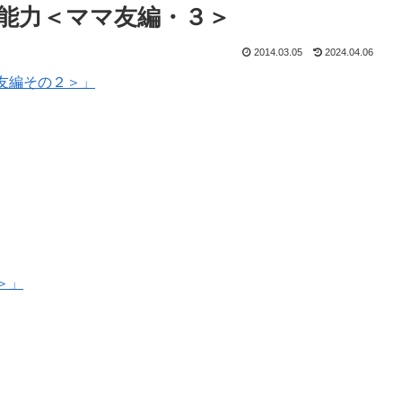
能力＜ママ友編・３＞
2014.03.05
2024.04.06
友編その２＞」
＞」