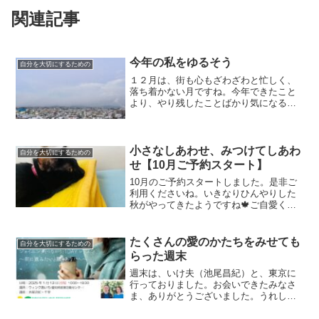
関連記事
今年の私をゆるそう
自分を大切にするための
１２月は、街も心もざわざわと忙しく、
落ち着かない月ですね。今年できたこと
より、やり残したことばかり気になる時
期でもあります。残りの日々に「そんな
私をゆるす」というのはいかがですか。
小さなしあわせ、みつけてしあわ
自分を大切にするための
せ【10月ご予約スタート】
10月のご予約スタートしました。是非ご
利用くださいね。いきなりひんやりした
秋がやってきたようですね🍁ご自愛くだ
さいませ。
たくさんの愛のかたちをみせても
自分を大切にするための
らった週末
週末は、いけ夫（池尾昌紀）と、東京に
行っておりました。お会いできたみなさ
ま、ありがとうございました。うれしか
ったです。金曜日は、夫婦カウンセリン
グをさせていただいておりました。合間