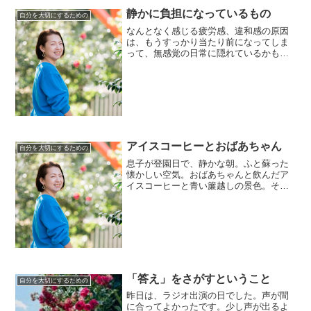
に、お友だちと、こんな素敵なものをい
静かに負担になっているもの
自分を大切にするための
ただいたりして、夜までお...
なんとなく感じる疲労感、違和感の原因
は、もうすっかり当たり前になってしま
って、無感覚の日常に隠れているかもし
れません。原因をどう扱えばいいのかも
チェックするといい時なのかもしれませ
ん。
アイスコーヒーとおばあちゃん
自分を大切にするための
息子が登園日で、静かな朝。ふと蘇った
懐かしい空気。おばあちゃんと飲んだア
イスコーヒーと青い簾越しの景色。そん
なお話し。
「答え」をさがすということ
自分を大切にするための
昨日は、ラジオ出演の日でした。声が間
に合ってよかったです。少し声が出るよ