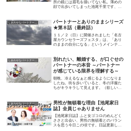
所の鏡には眉毛を描いてない私。薄めの
顔で出歩いてしまった池尾千里です、は
い、こんにちは。さて、今日のテーマ
は、『良妻賢母』。あまり聞かなくなっ
た言葉のひとつかも。なのに、私たちの
パートナーとありのままシリーズ
しあわせなパートナーシップのための
中にはどっしりと横たわって...
★第８話（最終話）
１１／２（日）に開催されました「名古
屋カウンセラーズフェスタ」は、「あり
のままの自分になる」というメインテー
マの下、講演しました。全８話で連載し
てまいりました。今日は、最終話です。
別れたい、離婚する、が口ぐせの
しあわせなパートナーシップのための
パートナーの本音 ～パートナー
が感じている限界を理解する～
朝晩、冷えるなぁと感じるようになりま
したね。街を歩いていると、冬の洋服た
ちがキラキラして見えます。（欲しい）
クリスマスツリーもイルミネーションも
冬の澄んだ空気に美しさが際立っていて
冬もいい季節だなって思います。さて、
男性が無頓着な理由【池尾家日
しあわせなパートナーシップのための
本日は、パートナーが「別...
誌】全員じゃありません
【池尾家日誌】ふと女ゴコロのめんどく
ささと出会い、男性の無頓着とのバラン
スを思う今日この頃です。日誌更新しま
した。引き続き、「教えて！池尾家