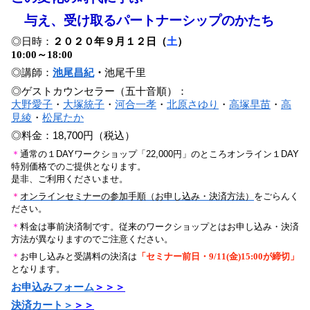
与え、受け取るパートナーシップのかたち
◎日時：
２０２０年９月１２日（
土
）
10:00～18:00
◎講師：
池尾昌紀
・
池尾千里
◎ゲストカウンセラー（五十音順）：
大野愛子
・
大塚統子
・
河合一孝
・
北原さゆり
・
高塚早苗
・
高
見綾
・
松尾たか
18,700
◎料金：
円（税込）
＊
通常の１
DAY
ワークショップ「
22,000
円」のところオンライン１
DAY
特別価格でのご提供となります。
是非、ご利用くださいませ。
＊
オンラインセミナーの参加手順（お申し込み・決済方法）
をごらんく
ださい。
＊
料金は事前決済制です。従来のワークショップとはお申し込み・決済
方法が異なりますのでご注意ください。
＊
お申し込みと受講料の決済は
「セミナー前日・9/11(金)15:00が締切」
となります。
お申込みフォーム
＞＞＞
決済カート＞
＞＞