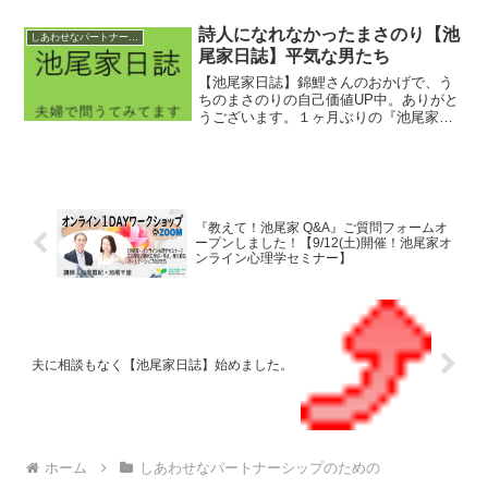
Q&A」ご質問受付中です。
詩人になれなかったまさのり【池
しあわせなパートナーシップのための
尾家日誌】平気な男たち
【池尾家日誌】錦鯉さんのおかげで、う
ちのまさのりの自己価値UP中。ありがと
うございます。１ヶ月ぶりの『池尾家日
誌』更新しました。
『教えて！池尾家 Q&A』ご質問フォームオ
ープンしました！【9/12(土)開催！池尾家オ
ンライン心理学セミナー】
夫に相談もなく【池尾家日誌】始めました。
ホーム
しあわせなパートナーシップのための