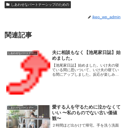
しあわせなパートナーシップのための
ikeo_wp_admin
関連記事
夫に相談もなく【池尾家日誌】始
しあわせなパートナーシップのための
めました。
【池尾家日誌】始めました。いけ夫の寝
ている間に思いついて、いけ夫の寝てい
る間にアップしました。反応が楽しみで
す。私は、このままヨガに行ってきま
す。
愛する人を守るために泣かなくて
しあわせなパートナーシップのための
いい 〜私のものでない古い価値
観〜
２時間ほど出かけて帰宅。手を洗う洗面