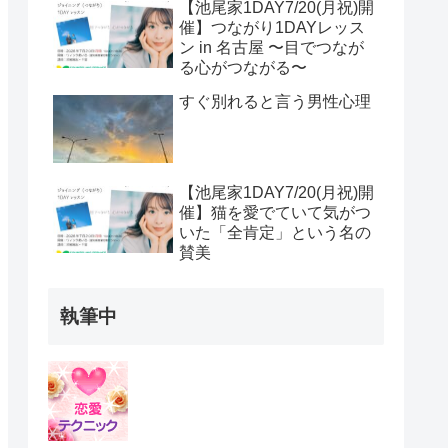
【池尾家1DAY7/20(月祝)開
催】つながり1DAYレッス
ン in 名古屋 〜目でつなが
る心がつながる〜
すぐ別れると言う男性心理
【池尾家1DAY7/20(月祝)開
催】猫を愛でていて気がつ
いた「全肯定」という名の
賛美
執筆中