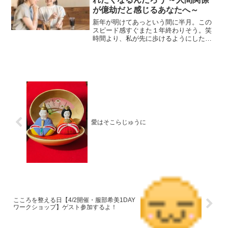
が億劫だと感じるあなたへ～
新年が明けてあっという間に半月。この
スピード感すぐまた１年終わりそう。笑
時間より、私が先に歩けるようにしたい
です！昨年末に、2026年大相撲・全国行
脚を打ち出していたのに早速、予定がで
きて初場所キャンセルに。コンプリート
できないじゃん！とい...
愛はそこらじゅうに
こころを整える日【4/2開催・服部希美1DAY
ワークショップ】ゲスト参加するよ！