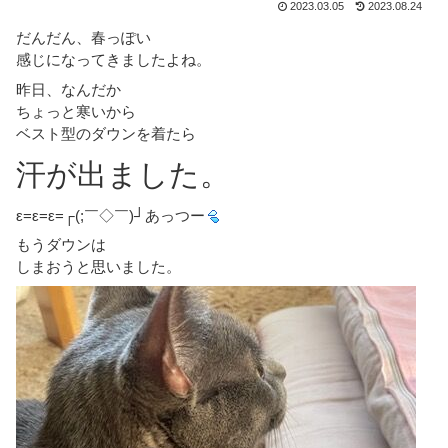
2023.03.05
2023.08.24
だんだん、春っぽい
感じになってきましたよね。
昨日、なんだか
ちょっと寒いから
ベスト型のダウンを着たら
汗が出ました。
ε=ε=ε=┌(;￣◇￣)┘あっつー
もうダウンは
しまおうと思いました。