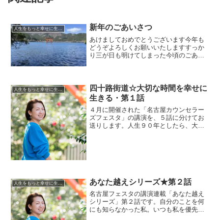
新年のごあいさつ
人生をもっと幸せに生きるための
あけましておめでとうございます今年も
どうぞよろしくお願いいたしますすっか
り三が日も明けてしまった今頃のごあい
さつですが（汗）皆さんのお正月は、ど
んなふうだったでしょうか。池尾家は、
クリスマス明けから、両家の実家を転々
としながら（毎年恒例）ご...
四十路街道☆大切な時間を幸せに
人生をもっと幸せに生きるための
生きる・第１話
４月に開催された「名古屋カウンセラー
ズフェスタ」の講演を、５話に分けてお
送りします。人生９０年としたら、大変
だっ！半分終わっちゃった！四十路街
道、はたと立ち止まって想うこと。おつ
きあいくださいませ。
あなた越えシリーズ★第２話
人生をもっと幸せに生きるための
名古屋フェスタの講演連載「あなた越え
シリーズ」第２話です。自分のことを何
にも知らなかった私。いつも私を優先さ
せてこなかったことに気がついたお話し