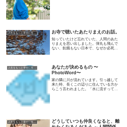
です。
お寺で聴いたあたりまえのお話。
人生をもっと幸せに生きるための
知っていたけど忘れていた、人間のあた
りまえを思い出しました。弾丸も飛んで
ない、飢餓もない日本で、なぜか必死に
死なないように、死なせないようにして
いた自分がいたこと。
あなたが決めるもの 〜
人生をもっと幸せに生きるための
PhotoWord〜
家の隣に川が流れています。引っ越して
来た時、長くこの辺りに住んでいる方か
らこう言われました。「水に流すってこ
とができるから、川の側に暮らすのはい
いわね。」なるほどなーって思ってから
ずっとこの川のことがなんだか好きで
す。そう言われてみると２歳...
どうしていつも仲良くなると、離
人生をもっと幸せに生きるための
れたくなるんだろう ～人間関係