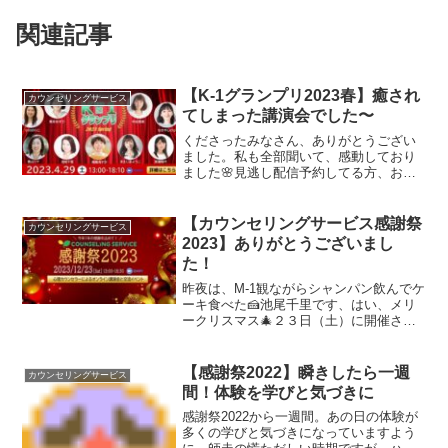
関連記事
【K-1グランプリ2023春】癒され
カウンセリングサービス
てしまった講演会でした〜
くださったみなさん、ありがとうござい
ました。私も全部聞いて、感動しており
ました🌸見逃し配信予約してる方、お楽
しみにだよー😃
【カウンセリングサービス感謝祭
カウンセリングサービス
2023】ありがとうございまし
た！
昨夜は、M-1観ながらシャンパン飲んでケ
ーキ食べた🍰池尾千里です、はい、メリ
ークリスマス🎄２３日（土）に開催され
たカウンセリングサービス感謝祭2023ご
参加くださったみなさま、ありがとうご
ざいました。もう少ししたら見逃し配信
【感謝祭2022】瞬きしたら一週
カウンセリングサービス
も観られますので...
間！体験を学びと気づきに
感謝祭2022から一週間。あの日の体験が
多くの学びと気づきになっていますよう