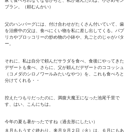
家で食べられなくなるからと、私が選んだのは、小さめモン
ブラン。（頼むんかい）
父のハンバーグには、付け合わせがたくさん付いていて、歯
を治療中の父は、食べにくい物を私に差し出してくる。パプ
リカやブロッコリーの炒め物の小鉢や、丸ごとのじゃがバタ
ー。
それに、私は自分で頼んだサラダを食べ、食後にやってきた
デザートも食べ、さらに、父が頼んだデザートのココッシュ
（コメダのシロノワールみたいなやつ）を、これも食べろと
分けてくれる・・
控えたつもりだったのに、満腹大魔王になった池尾千里で
す、はい、こんにちは。
今年の夏も暑かったですね（過去形にしたい）
８月ももうすぐ終わり。来月９月２日（火）は、６月にもあ