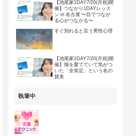
【池尾家1DAY7/20(月祝)開
催】つながり1DAYレッス
ン in 名古屋 〜目でつなが
る心がつながる〜
すぐ別れると言う男性心理
【池尾家1DAY7/20(月祝)開
催】猫を愛でていて気がつ
いた「全肯定」という名の
賛美
執筆中