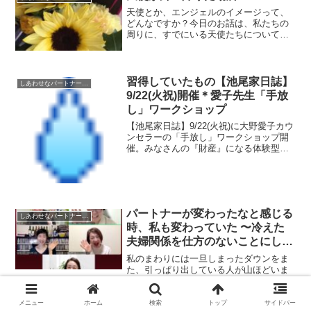
天使とか、エンジェルのイメージって、
どんなですか？今日のお話は、私たちの
周りに、すでにいる天使たちについてで
す。不完全な私たちのために、舞い降り
た天使とは？！
習得していたもの【池尾家日誌】
しあわせなパートナーシップのための
9/22(火祝)開催＊愛子先生「手放
し」ワークショップ
【池尾家日誌】9/22(火祝)に大野愛子カウ
ンセラーの「手放し」ワークショップ開
催。みなさんの『財産』になる体験型の
４時間！是非、参加してみてね。池尾家
日誌は、今日も変わらずのんびりまいり
ます。
パートナーが変わったなと感じる
しあわせなパートナーシップのための
時、私も変わっていた 〜冷えた
夫婦関係を仕方のないことにしな
いで〜
私のまわりには一旦しまったダウンをま
た、引っぱり出している人が山ほどいま
す。なんのメッセージでしょうか。笑先
週末、参加した服部希美カウンセラーの
ワークショップのゲストさんたち。参加
メニュー
ホーム
検索
トップ
サイドバー