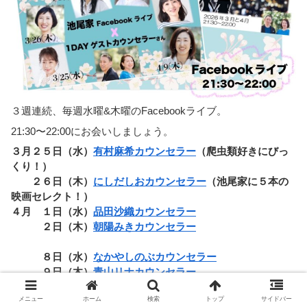
３週連続、毎週水曜&木曜のFacebookライブ。
21:30〜22:00にお会いしましょう。
３月２５日（水）
有村麻希カウンセラー
（爬虫類好きにびっ
くり！）
２６日（木）
にしだしおカウンセラー
（池尾家に５本の
映画セレクト！）
４月 １日（水）
品田沙織カウンセラー
２日（木）
朝陽みきカウンセラー
８日（水）
なかやしのぶカウンセラー
９日（木）
青山リナカウンセラー
メニュー
ホーム
検索
トップ
サイドバー