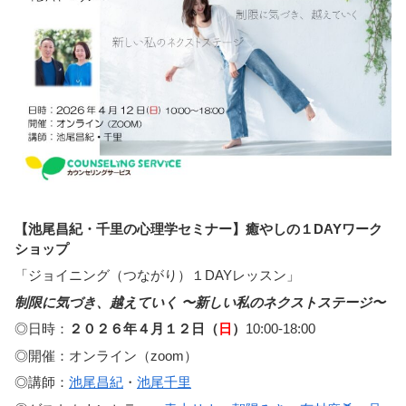
【池尾昌紀・千里の心理学セミナー】癒やしの１DAYワーク
ショップ
「ジョイニング（つながり）１DAYレッスン」
制限に気づき、越えていく 〜新しい私のネクストステージ〜
◎日時：
２０２６年４月１２日（
日
）
10:00-18:00
◎開催：オンライン（zoom）
◎講師：
池尾昌紀
・
池尾千里