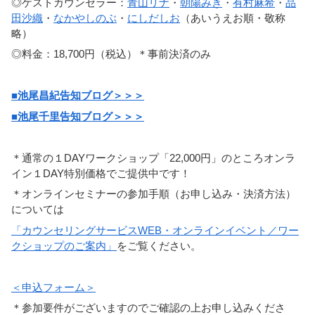
◎ゲストカウンセラー：
青山リナ
・
朝陽みき
・
有村麻希
・
品
田沙織
・
なかやしのぶ
・
にしだしお
（あいうえお順・敬称
略）
◎料金：18,700円（税込）＊事前決済のみ
■池尾昌紀告知ブログ＞＞＞
■池尾千里告知ブログ＞＞＞
＊通常の１DAYワークショップ「22,000円」のところオンラ
イン１DAY特別価格でご提供中です！
＊オンラインセミナーの参加手順（お申し込み・決済方法）
については
「カウンセリングサービスWEB・オンラインイベント／ワー
クショップのご案内」
をご覧ください。
＜申込フォーム＞
＊参加要件がございますのでご確認の上お申し込みくださ